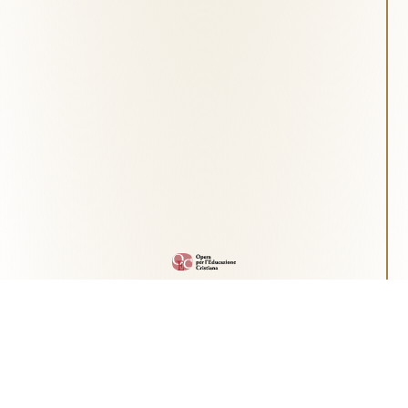
Fondazione Opera per l'Educazione Cristiana
Via Guglielmo Marconi, 15 - 25062 - Concesio (Brescia) -
Tel.
0302186246
segreteria@operaeducazionecristiana.it