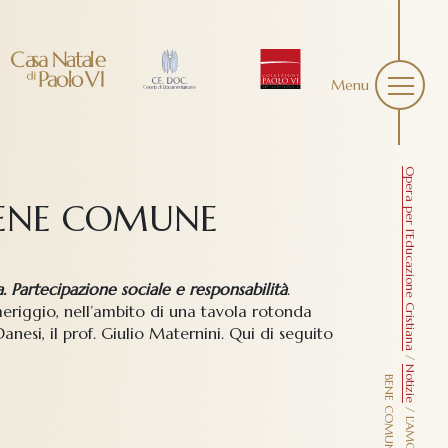
Menu
Opera per l’Educazione Cristiana
 BENE COMUNE
a. Partecipazione sociale e responsabilità
.
omeriggio, nell’ambito di una tavola rotonda
nesi, il prof. Giulio Maternini. Qui di seguito
/
Notizie
B
E
/